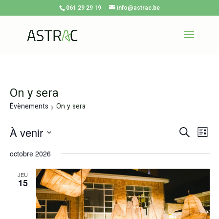
061 29 29 19
info@astrac.be
On y sera
Évènements
On y sera
À venir
Recherche
Na
Rech
Liste
d
Sélectionnez
et
v
octobre 2026
une
navig
É
date.
de
JEU
15
vues
Évèn