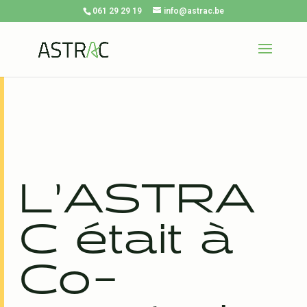
061 29 29 19
info@astrac.be
L’ASTRA
C était à
Co-