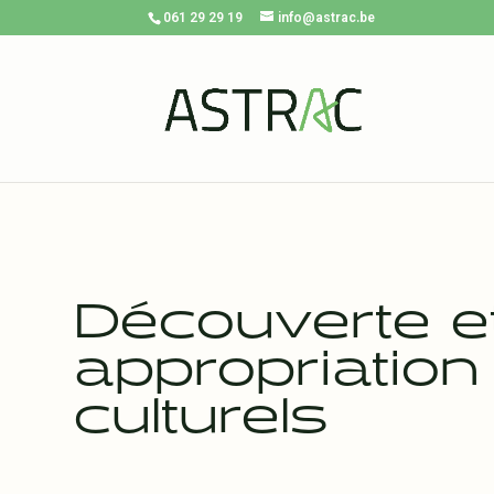
061 29 29 19
info@astrac.be
Découverte e
appropriation
culturels