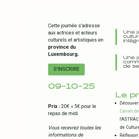
Cette journée s’adresse
aux actrices et acteurs
Une j
cultu
culturels et artistiques en
intég
province du
Luxembourg.
Une j
comm
de se
S'INSCRIRE
09-10-25
Le p
Découvert
Prix
: 20€ + 5€ pour le
Carnet de
repas de midi
l’ASTRAC 
Vous recevrez toutes les
de Cultur
informations de
Réflexion