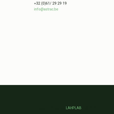
+32 (0)61/ 29 29 19
info@astrac.be
| design with joy by
LAHPLAB
|
©
2025 |