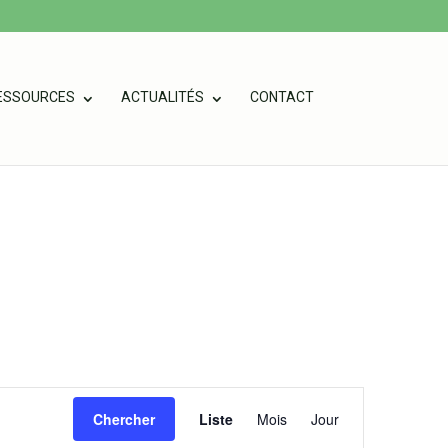
ESSOURCES
ACTUALITÉS
CONTACT
Navigation
Chercher
Liste
Mois
Jour
de
vues