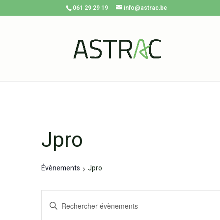
061 29 29 19
info@astrac.be
Jpro
Évènements
Jpro
Recherche
Saisir
et
mot-