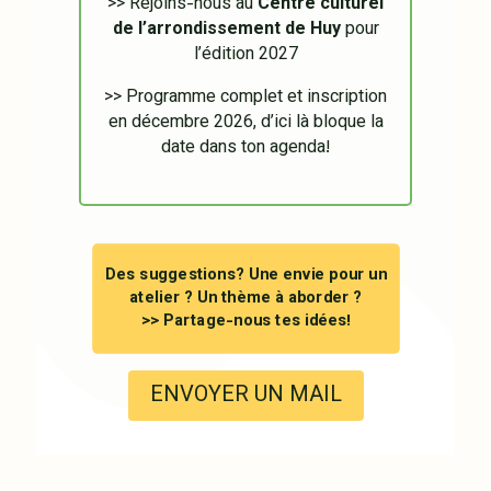
>> Rejoins-nous au
Centre culturel
de l’arrondissement de Huy
pour
l’édition 2027
>> Programme complet et inscription
en décembre 2026, d’ici là bloque la
date dans ton agenda!
Des suggestions?
Une envie pour un
atelier ?
Un thème à aborder ?
>> Partage-nous tes idées!
ENVOYER UN MAIL